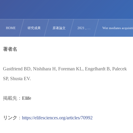
HOME
研究成果
原著論文
2021 , …
Wnt mediates acquisiti
著者名
Gastfriend BD, Nishihara H, Foreman KL, Engelhardt B, Palecek
SP, Shusta EV.
掲載先：
Elife
リンク
：
https://elifesciences.org/articles/70992